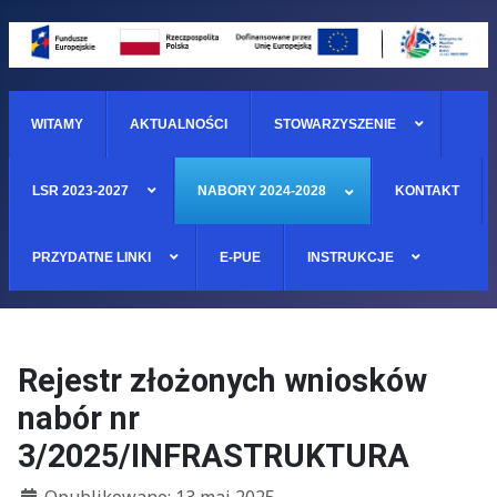
WITAMY
AKTUALNOŚCI
STOWARZYSZENIE
LSR 2023-2027
NABORY 2024-2028
KONTAKT
PRZYDATNE LINKI
E-PUE
INSTRUKCJE
Rejestr złożonych wniosków
nabór nr
3/2025/INFRASTRUKTURA
Szczegóły