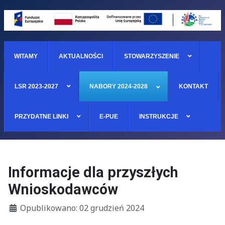
WITAMY
AKTUALNOŚCI
STOWARZYSZENIE
LSR 2023-2027
NABORY 2024-2028
KONTAKT
PRZYDATNE LINKI
E-PUE
INSTRUKCJE
Informacje dla przyszłych
Wnioskodawców
Szczegóły
Opublikowano: 02 grudzień 2024