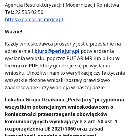
Agencja Restrukturyzacji i Modernizacji Rolnictwa
Tel.: 22 595 02 50
https://pomoc.arimr.gov.pl
Ważne!
Każdy wnioskodawca proszony jest o przesłanie na
adres e-mail
biuro@perlajury.pl
potwierdzenia
wysłania wniosku poprzez PUE ARiMR lub pliku
w
formacie PDF
, który generuje się po wysłaniu
wniosku. Umożliwi nam to weryfikację czy faktycznie
wszystkie złożone wnioski zostały prawidłowo
zaadresowane i czy widnieją w naszej bazie.
Lokalna Grupa Działania „Perła Jury” przypomina
wszystkim potencjalnym wnioskodawcom o
konieczności przestrzegania obowiązków
komunikacyjnych wynikających z art. 50 ust. 1
rozporządzenia UE 2021/1060 oraz zasad