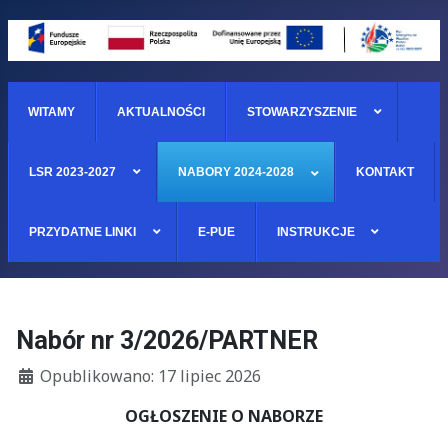
WITAMY
AKTUALNOŚCI
STOWARZYSZENIE
LSR 2023-2027
NABORY 2024-2028
KONTAKT
PRZYDATNE LINKI
E-PUE
INSTRUKCJE
Nabór nr 3/2026/PARTNER
Szczegóły
Opublikowano: 17 lipiec 2026
OGŁOSZENIE O NABORZE