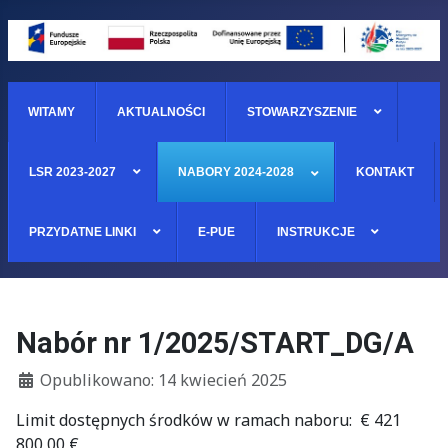
WITAMY
AKTUALNOŚCI
STOWARZYSZENIE
LSR 2023-2027
NABORY 2024-2028
KONTAKT
PRZYDATNE LINKI
E-PUE
INSTRUKCJE
Nabór nr 1/2025/START_DG/A
Szczegóły
Opublikowano: 14 kwiecień 2025
Limit dostępnych środków w ramach naboru: € 421
800,00 €