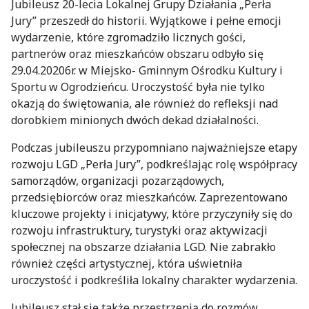
Jubileusz 20-lecia Lokalnej Grupy Działania „Perła
Jury” przeszedł do historii. Wyjątkowe i pełne emocji
wydarzenie, które zgromadziło licznych gości,
partnerów oraz mieszkańców obszaru odbyło się
29.04.20206r. w Miejsko- Gminnym Ośrodku Kultury i
Sportu w Ogrodzieńcu. Uroczystość była nie tylko
okazją do świętowania, ale również do refleksji nad
dorobkiem minionych dwóch dekad działalności.
Podczas jubileuszu przypomniano najważniejsze etapy
rozwoju LGD „Perła Jury”, podkreślając rolę współpracy
samorządów, organizacji pozarządowych,
przedsiębiorców oraz mieszkańców. Zaprezentowano
kluczowe projekty i inicjatywy, które przyczyniły się do
rozwoju infrastruktury, turystyki oraz aktywizacji
społecznej na obszarze działania LGD. Nie zabrakło
również części artystycznej, która uświetniła
uroczystość i podkreśliła lokalny charakter wydarzenia.
Jubileusz stał się także przestrzenią do rozmów,