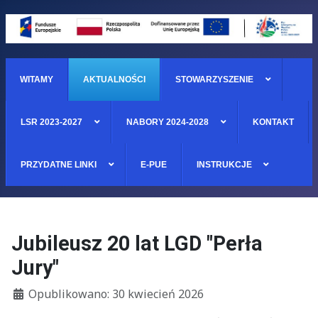
WITAMY
AKTUALNOŚCI
STOWARZYSZENIE
LSR 2023-2027
NABORY 2024-2028
KONTAKT
PRZYDATNE LINKI
E-PUE
INSTRUKCJE
Jubileusz 20 lat LGD "Perła
Jury"
Szczegóły
Opublikowano: 30 kwiecień 2026