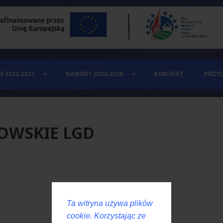
R 2023-2027
NABORY 2024-2028
KONTAKT
PRZYD
OWSKIE LGD
Ta witryna używa plików
cookie. Korzystając ze